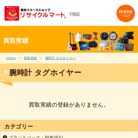
内
容
menu
下関店
を
ス
キ
ッ
プ
買取実績
Home
買取実績
腕時計 タグホイヤー
腕時計 タグホイヤー
買取実績の登録がありません。
カテゴリー
ブランドバック・財布(65)