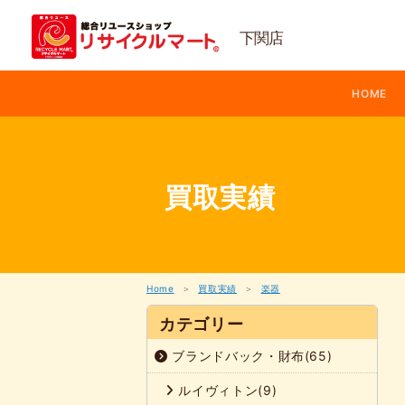
内
容
下関店
を
ス
キ
ッ
HOME
プ
買取実績
Home
買取実績
楽器
カテゴリー
ブランドバック・財布(65)
ルイヴィトン(9)