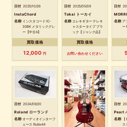
日付
2025/10/26
日付
2025/05/09
日付
20
InstaChord
Tokai トーカイ
MORR
名称
名称
名称
インスタコード IC-
エレキギター テレキ
ア
30BK メタリックグレ
ャスタータイプ ブラ
ー 
ー【中古A】
ック【ジャンク品】
買取価格
買取価格
12,000
円
お問い合わせください
日付
2024/09/20
日付
20
Roland ローランド
Pearl
名称
名称
オーディオインターフ
【 
ェース Rubix44
ス