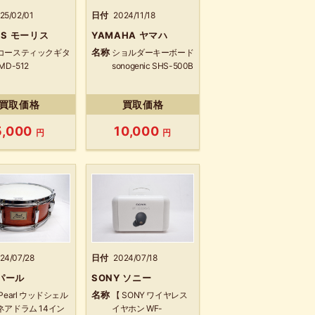
25/02/01
日付
2024/11/18
IS モーリス
YAMAHA ヤマハ
名称
コースティックギタ
ショルダーキーボード
MD-512
sonogenic SHS-500B
買取価格
買取価格
5,000
10,000
円
円
24/07/28
日付
2024/07/18
 パール
SONY ソニー
名称
Pearl ウッドシェル
【 SONY ワイヤレス
ネアドラム 14イン
イヤホン WF-