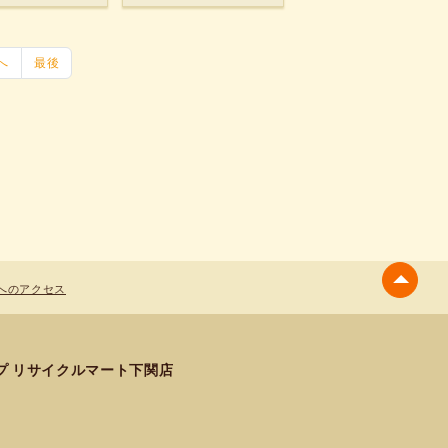
へ
最後
へのアクセス
プ リサイクルマート下関店