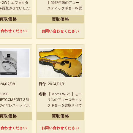
C-2W 】エフェクタ
】1967年製のアコー
を買取させていただ
スティックギターを買
ました！
取させていただきまし
買取価格
買取価格
た！
い合わせください
お問い合わせください
24/02/08
日付
2024/01/11
名称
BOSE
【 Morris W-25 】モー
IETCOMFORT 35Ⅱ
リスのアコースティッ
ワイヤレスヘッドホ
クギターを買取させて
を買取させていただ
いただきました！
買取価格
買取価格
ました！
い合わせください
お問い合わせください