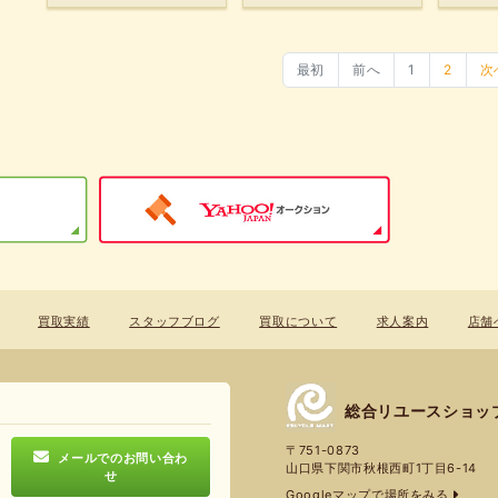
最初
前へ
1
2
次
買取実績
スタッフブログ
買取について
求人案内
店舗
総合リユースショッ
〒751-0873
メールでのお問い合わ
山口県下関市秋根西町1丁目6-14
せ
Googleマップで場所をみる