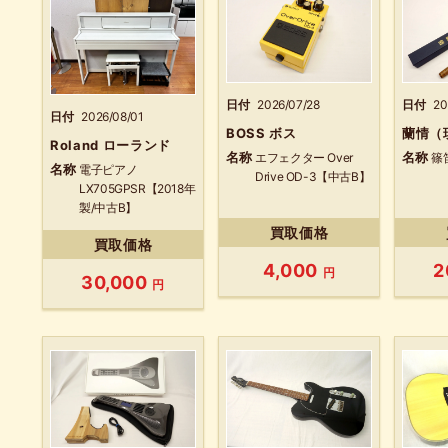
日付
20
日付
2026/07/28
日付
2026/08/01
蘭情（
BOSS ボス
Roland ローランド
名称
名称
篠
エフェクター Over
名称
電子ピアノ
Drive OD-3【中古B】
LX705GPSR【2018年
製/中古B】
買取価格
買取価格
2
4,000
円
30,000
円