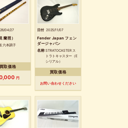
26/04/27
日付
2025/11/07
現 蘭照）
Fender Japan フェン
ダージャパン
笛 六本調子
名称
STRATOCASTER ス
トラトキャスター（E
シリアル）
買取価格
買取価格
0,000
円
お問い合わせください