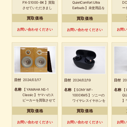
PX-S1000-BK 】買取
D
QuietComfort Ultra
させていただきまし
ー
Earbuds 】未使用品を
た！
き
買取させていただきま
買取価格
買取価格
した！
お問い合わせください
お問
お問い合わせください
日付
2024/03/17
日付
2024/02/19
日付
20
名称
名称
名称
【 YAMAHA NS-1
【 SONY WF-
【 
Classic 】ヤマハのス
1000XM5 】ソニーの
QU
ピーカーを買取させて
ワイヤレスイヤホンを
】
いただきました！
買取させていただきま
ン
買取価格
買取価格
した！
き
お問い合わせください
お問い合わせください
お問