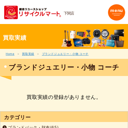
内
容
menu
下関店
を
ス
キ
ッ
プ
買取実績
Home
買取実績
ブランドジュエリー・小物 コーチ
ブランドジュエリー・小物 コーチ
買取実績の登録がありません。
カテゴリー
ブランドバック・財布(65)