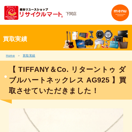
内
容
menu
下関店
を
ス
キ
ッ
プ
買取実績
Home
買取実績
【 TIFFANY＆Co. リターントゥ ダ
ブルハートネックレス AG925 】買
取させていただきました！