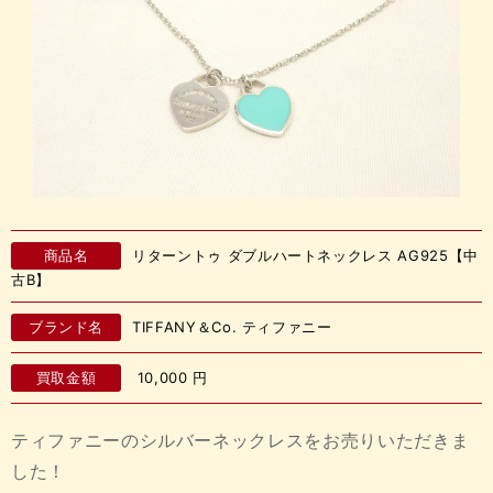
商品名
リターントゥ ダブルハートネックレス AG925【中
古B】
ブランド名
TIFFANY＆Co. ティファニー
買取金額
10,000
円
ティファニーのシルバーネックレスをお売りいただきま
した！