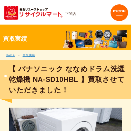
内
容
menu
下関店
を
ス
キ
ッ
プ
買取実績
Home
買取実績
【 パナソニック ななめドラム洗濯
乾燥機 NA-SD10HBL 】買取させて
いただきました！