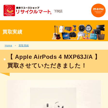
内
容
menu
下関店
を
ス
キ
ッ
プ
買取実績
Home
買取実績
【 Apple AirPods 4 MXP63J/A 】
買取させていただきました！