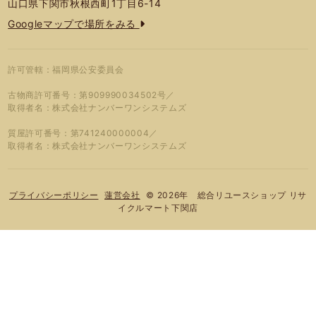
山口県下関市秋根西町1丁目6-14
Googleマップで場所をみる
許可管轄：福岡県公安委員会
古物商許可番号：第909990034502号／
取得者名：株式会社ナンバーワンシステムズ
質屋許可番号：第741240000004／
取得者名：株式会社ナンバーワンシステムズ
© 2026年 総合リユースショップ リサ
プライバシーポリシー
蓮営会社
イクルマート下関店