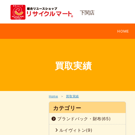
内
容
下関店
を
ス
キ
ッ
HOME
プ
買取実績
Home
買取実績
カテゴリー
ブランドバック・財布(65)
ルイヴィトン(9)