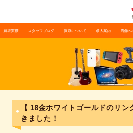
買取実積
スタッフブログ
買取について
求人案内
店舗へ
【 18金ホワイトゴールドのリン
きました！