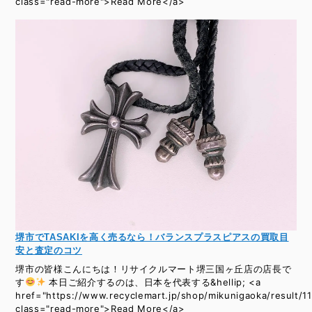
class="read-more">Read More</a>
堺市でTASAKIを高く売るなら！バランスプラスピアスの買取目
安と査定のコツ
堺市の皆様こんにちは！リサイクルマート堺三国ヶ丘店の店長で
す
本日ご紹介するのは、日本を代表する&hellip; <a
href="https://www.recyclemart.jp/shop/mikunigaoka/result/11
class="read-more">Read More</a>