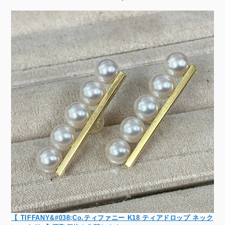
【 TIFFANY&#038;Co.ティファニー K18 ティアドロップ ネック