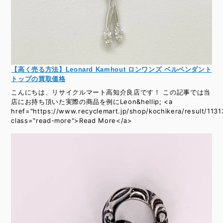
【高く売る方法】Leonard Kamhout ロンワンズ ベルペンダント
トップの買取価格
こんにちは、リサイクルマート高知介良店です！ この記事では当
店にお持ち頂いた実際の商品を例にLeon&hellip; <a
href="https://www.recyclemart.jp/shop/kochikera/result/1131
class="read-more">Read More</a>