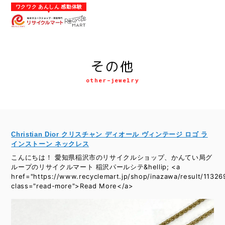
内
ワクワク あんしん 感動体験
容
を
ス
キ
ッ
プ
その他
other-jewelry
Christian Dior クリスチャン ディオール ヴィンテージ ロゴ ラ
インストーン ネックレス
こんにちは！ 愛知県稲沢市のリサイクルショップ、かんてい局グ
ループのリサイクルマート 稲沢パールシテ&hellip; <a
href="https://www.recyclemart.jp/shop/inazawa/result/11326
class="read-more">Read More</a>