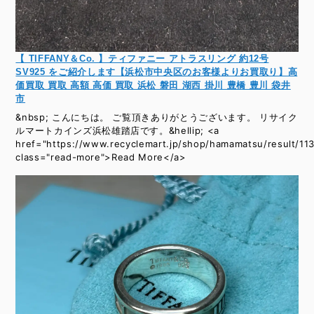
【 TIFFANY＆Co. 】ティファニー アトラスリング 約12号
SV925 をご紹介します【浜松市中央区のお客様よりお買取り】高
価買取 買取 高額 高価 買取 浜松 磐田 湖西 掛川 豊橋 豊川 袋井
市
&nbsp; こんにちは。 ご覧頂きありがとうございます。 リサイク
ルマートカインズ浜松雄踏店です。&hellip; <a
href="https://www.recyclemart.jp/shop/hamamatsu/result/11
class="read-more">Read More</a>