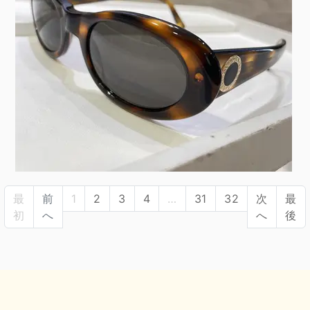
最
前
1
2
3
4
…
31
32
次
最
初
へ
へ
後