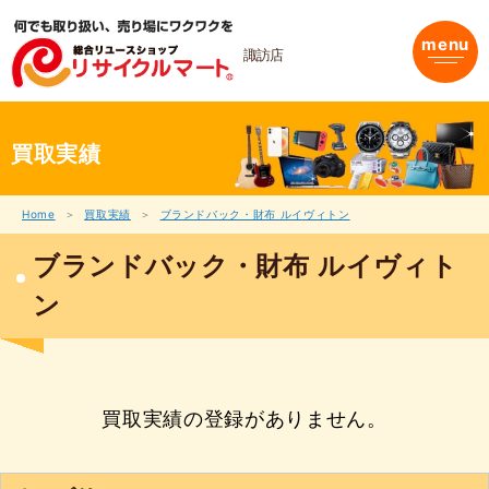
内
容
menu
を
諏訪店
ス
キ
ッ
プ
買取実績
Home
買取実績
ブランドバック・財布 ルイヴィトン
ブランドバック・財布 ルイヴィト
ン
買取実績の登録がありません。