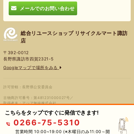
メールでのお問い合わせ
総合リユースショップ リサイクルマート諏訪
店
〒392-0012
長野県諏訪市四賀2321-5
Googleマップで場所をみる
許可管轄：長野県公安委員会
古物商許可番号：第481231000027号／
取得者名：アジア無線株式会社
こちらをタップですぐに発信できます!
0266-75-5310
© 2026年 総合リユースショップ リサ
プライバシーポリシー
蓮営会社
イクルマート諏訪店
営業時間 10:00~19:00 (※木曜日のみ11:00～開