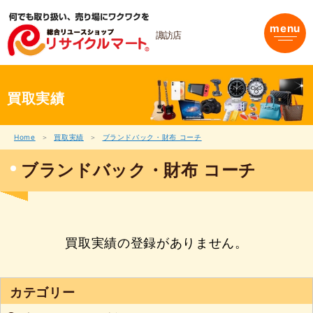
内
容
menu
を
諏訪店
ス
キ
ッ
プ
買取実績
Home
買取実績
ブランドバック・財布 コーチ
ブランドバック・財布 コーチ
買取実績の登録がありません。
カテゴリー