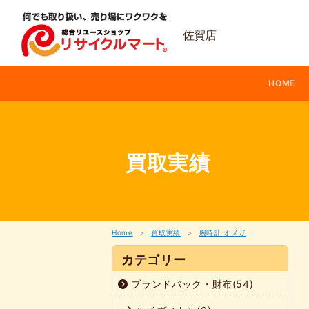
内
容
を
佐賀店
ス
キ
ッ
HOME
プ
買取実績
Home
買取実績
腕時計 オメガ
カテゴリー
ブランドバック・財布(54)