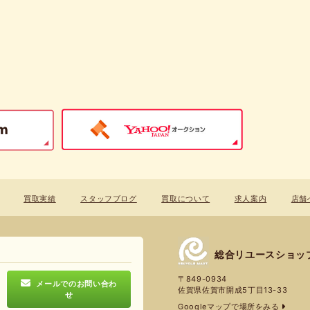
買取実績
スタッフブログ
買取について
求人案内
店舗
総合リユースショッ
〒849-0934
メールでのお問い合わ
佐賀県佐賀市開成5丁目13-33
せ
Googleマップで場所をみる