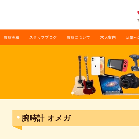
買取実積
スタッフブログ
買取について
求人案内
店舗へ
腕時計 オメガ