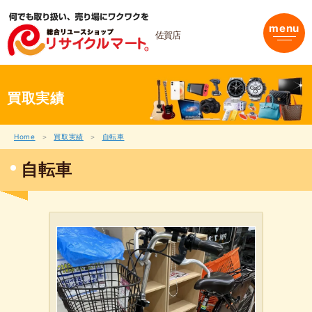
内
容
menu
を
佐賀店
ス
キ
ッ
プ
買取実績
Home
買取実績
自転車
自転車