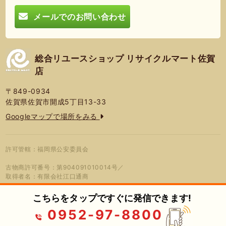
メールでのお問い合わせ
総合リユースショップ リサイクルマート佐賀
店
〒849-0934
佐賀県佐賀市開成5丁目13-33
Googleマップで場所をみる
許可管轄：福岡県公安委員会
古物商許可番号：第904091010014号／
取得者名：有限会社江口通商
こちらをタップですぐに発信できます!
0952-97-8800
© 2026年 総合リユースショップ リサ
プライバシーポリシー
蓮営会社
イクルマート佐賀店