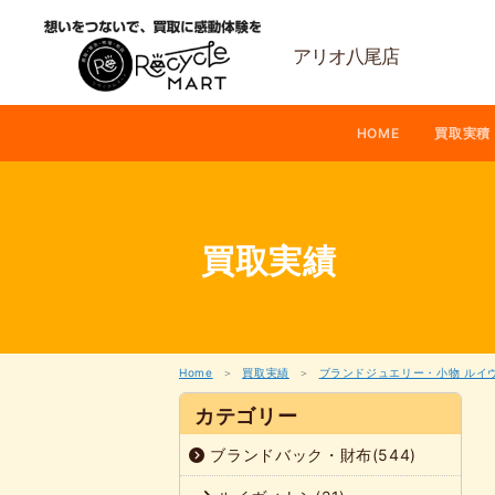
内
容
を
アリオ八尾店
ス
キ
ッ
HOME
買取実積
プ
買取実績
Home
買取実績
ブランドジュエリー・小物 ルイ
カテゴリー
ブランドバック・財布(544)