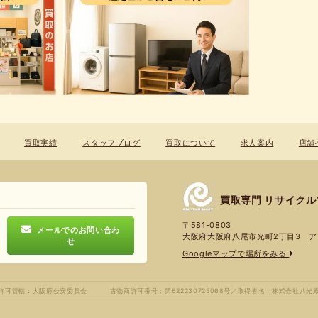
買取実績
スタッフブログ
買取について
求人案内
店舗
買取専門 リサイク
〒581-0803
メールでのお問い合わ
大阪府大阪府八尾市光町2丁目3 ア
せ
Googleマップで場所をみる
許可管轄：大阪府公安委員会
古物商許可番号：第622230725068号／
取得者名：株式会社八光