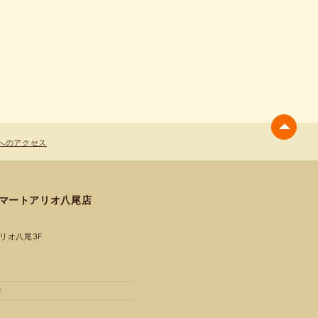
へのアクセス
ルマートアリオ八尾店
リオ八尾3F
殿