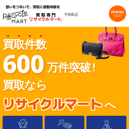
内
容
menu
を
宇和島店
ス
キ
ッ
プ
買
取
件
数
600
万件突破!
買取なら
リサイクルマート
へ