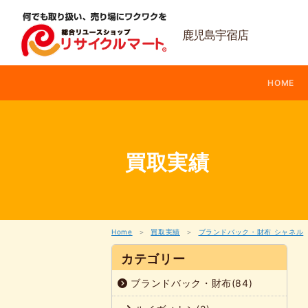
内
容
を
鹿児島宇宿店
ス
キ
ッ
HOME
プ
買取実績
Home
買取実績
ブランドバック・財布 シャネル
カテゴリー
ブランドバック・財布(84)