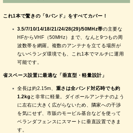
これ1本で驚きの「9バンド」をすべてカバー！
3.5/7/10/14/18/21/24/28(29)/50MHz帯
の主要な
HFからVHF（50MHz）まで、
なんと9つもの周
波数帯を網羅。
複数のアンテナを立てる場所が
ないベランダ環境でも、
これ1本でマルチに運用
可能です。
省スペース設置に最適な「垂直型・軽量設計」
全長は約2.
15m、
重さは全バンド対応時でも約
1.2kg
と非常に軽量。
ダイポールアンテナのよう
に左右に大きく広がらないため、
隣家への干渉
を気にせず、
市販のモービル基台などを使って
ベランダフェンスにスマートに垂直設置できま
す。