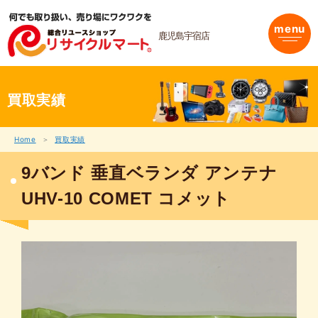
内
容
menu
を
鹿児島宇宿店
ス
キ
ッ
プ
買取実績
Home
買取実績
9バンド 垂直ベランダ アンテナ
UHV-10 COMET コメット