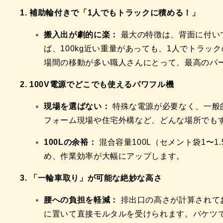
1. 補助輪付きで「1人でもトラックに積める！」
搬入出が劇的に楽：
最大の特徴は、背面に付い
ば、100kg近い重量があっても、1人でトラッ
場間の移動が多い職人さんにとって、最高のパ
2. 100V電源でどこでも使えるパワフル機
現場を選ばない：
特殊な電源が必要なく、一般的
フォーム現場や住宅外構など、どんな場所でも
100Lの余裕：
混合容量100L（セメント袋1〜
め、作業効率が大幅にアップします。
3. 「一輪車取り」が可能な絶妙な高さ
腰への負担を軽減：
排出口の高さが計算されて
に置いて直接モルタルを受けられます。バケツ