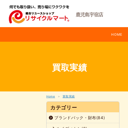
内
容
を
鹿児島宇宿店
ス
キ
ッ
HOME
プ
買取実績
Home
買取実績
カテゴリー
ブランドバック・財布(84)