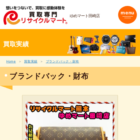
内
容
menu
を
ゆめマート田崎店
ス
キ
ッ
プ
買取実績
Home
買取実績
ブランドバック・財布
ブランドバック・財布