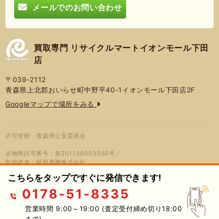
メールでのお問い合わせ
買取専門 リサイクルマートイオンモール下田
店
〒039-2112
青森県上北郡おいらせ町中野平40-1イオンモール下田店2F
Googleマップで場所をみる
許可管轄：青森県公安委員会
古物商許可番号：第201130003050号／
取得者名：阿部農機株式会社
こちらをタップですぐに発信できます!
0178-51-8335
© 2026年 買取専門 リサイクルマート
プライバシーポリシー
蓮営会社
イオンモール下田店
営業時間 9:00～19:00 (査定受付締め切り18:00
まで)