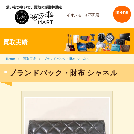
内
容
menu
を
イオンモール下田店
ス
キ
ッ
プ
買取実績
Home
買取実績
ブランドバック・財布 シャネル
ブランドバック・財布 シャネル