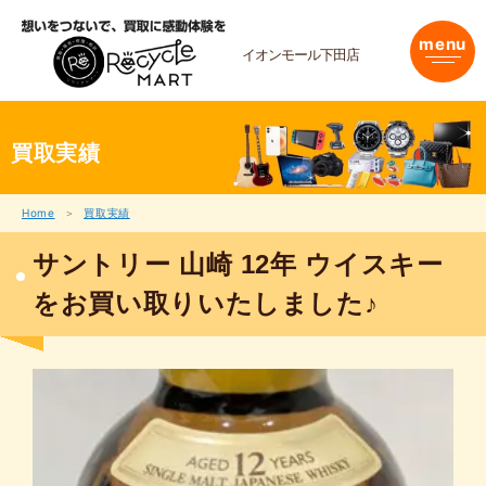
内
容
menu
を
イオンモール下田店
ス
キ
ッ
プ
買取実績
Home
買取実績
サントリー 山崎 12年 ウイスキー
をお買い取りいたしました♪