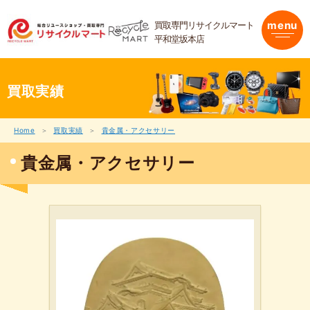
内
容
買取専門リサイクルマート
menu
を
平和堂坂本店
ス
キ
ッ
プ
買取実績
Home
買取実績
貴金属・アクセサリー
貴金属・アクセサリー