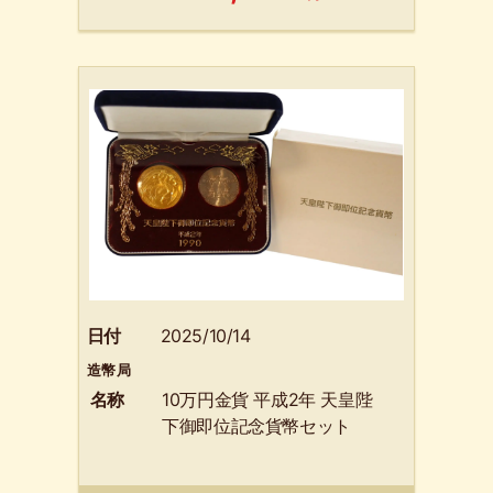
日付
2025/10/14
造幣局
名称
10万円金貨 平成2年 天皇陛
下御即位記念貨幣セット