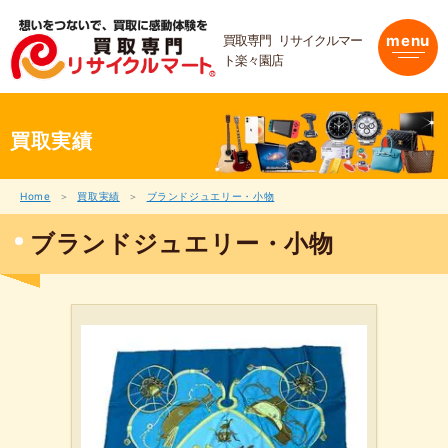
内
容
買取専門 リサイクルマー
menu
を
ト楽々園店
ス
キ
ッ
プ
買取実績
Home
買取実績
ブランドジュエリー・小物
ブランドジュエリー・小物