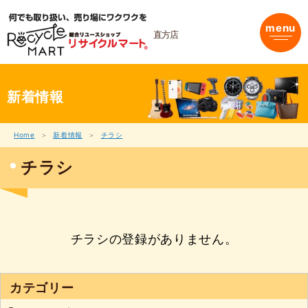
内
容
menu
を
直方店
ス
キ
ッ
プ
新着情報
Home
新着情報
チラシ
チラシ
チラシの登録がありません。
カテゴリー