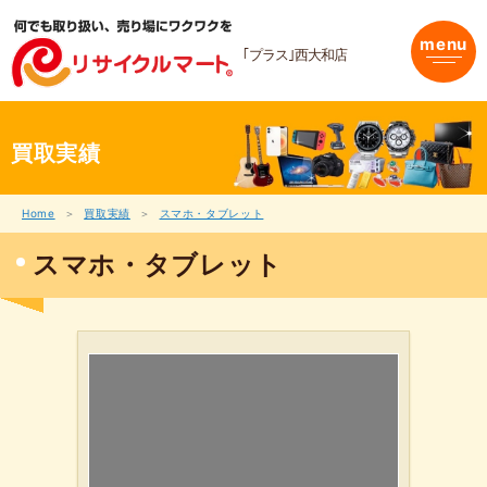
内
容
menu
を
｢プラス｣西大和店
ス
キ
ッ
プ
買取実績
Home
買取実績
スマホ・タブレット
スマホ・タブレット