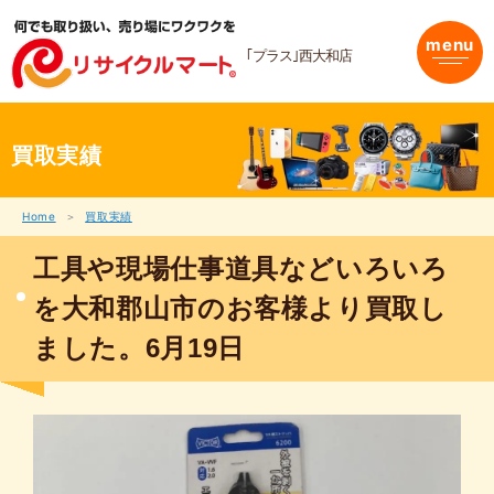
内
容
menu
を
｢プラス｣西大和店
ス
キ
ッ
プ
買取実績
Home
買取実績
工具や現場仕事道具などいろいろ
を大和郡山市のお客様より買取し
ました。6月19日