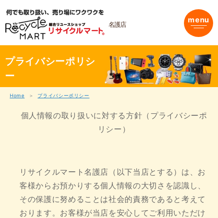
内
容
menu
を
名護店
ス
キ
ッ
プ
プライバシーポリシ
ー
Home
プライバシーポリシー
個人情報の取り扱いに対する方針（プライバシーポ
リシー）
リサイクルマート名護店（以下当店とする）は、お
客様からお預かりする個人情報の大切さを認識し、
その保護に努めることは社会的責務であると考えて
おります。お客様が当店を安心してご利用いただけ