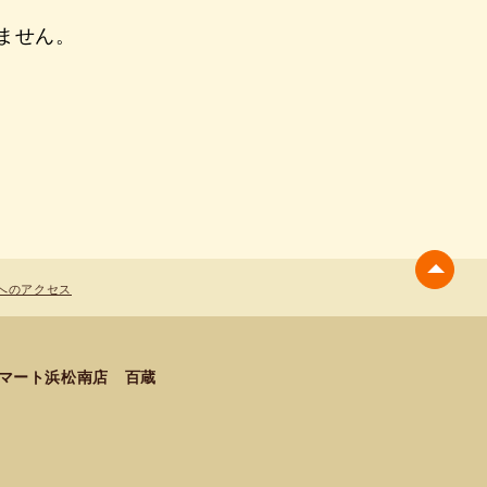
ません。
へのアクセス
ルマート浜松南店 百蔵
地