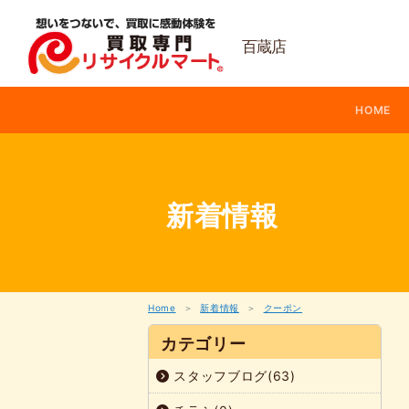
内
容
を
百蔵店
ス
キ
ッ
HOME
プ
新着情報
Home
新着情報
クーポン
カテゴリー
スタッフブログ(63)