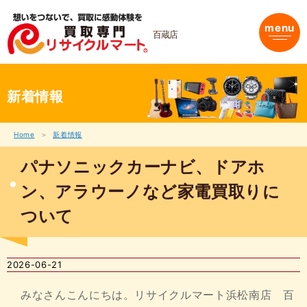
内
容
menu
を
百蔵店
ス
キ
ッ
プ
新着情報
Home
新着情報
パナソニックカーナビ、ドアホ
ン、アラウーノなど家電買取りに
ついて
2026-06-21
みなさんこんにちは。リサイクルマート浜松南店 百