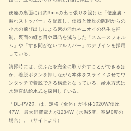
便座の裏面には約3mmの出っ張りを設けた「便座裏・
漏れストッパー」を配置し、
便器と便座の隙間からの
小水の飛び出しによる床の汚れやニオイの
発生を抑
制。裏面の継ぎ目や凹凸を減らした「スムースフォル
ム」
や「すき間がないフルカバー」のデザインを採用
している。
清掃時には、便ふたを完全に取り外すことができるほ
か、
着脱ボタンを押しながら本体をスライドさせてワ
ンタッチで着脱で
きる構造となっている。
給水方式は
水道直結給水式を採用している。
「DL-PV20」は、定格（全体）が本体1020W/
便座
47W、最大消費電力が1234W（水温5度、
室温0度の
場合）。（サイトより）