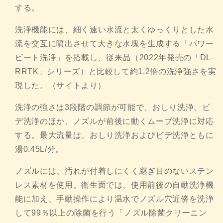
する。
洗浄機能には、
細く速い水流と太くゆっくりとした水
流を交互に噴出させて大きな
水塊を生成する「パワー
ビート洗浄」を搭載し、従来品（
2022年発売の「DL-
RRTK」シリーズ）と比較して約1.
2倍の洗浄強さを実
現した。（サイトより）
洗浄の強さは3段階の調節が可能で、おしり洗浄、
ビ
デ洗浄のほか、ノズルが前後に動くムーブ洗浄に対応
する。
最大流量は、おしり洗浄およびビデ洗浄ともに
湯0.45L/分。
ノズルには、
汚れが付着しにくく継ぎ目のないステン
レス素材を使用。
衛生面では、使用前後の自動洗浄機
能に加え、
手動操作により温水でノズル穴近傍を洗浄
して99％
以上の除菌を行う「ノズル除菌クリーニン