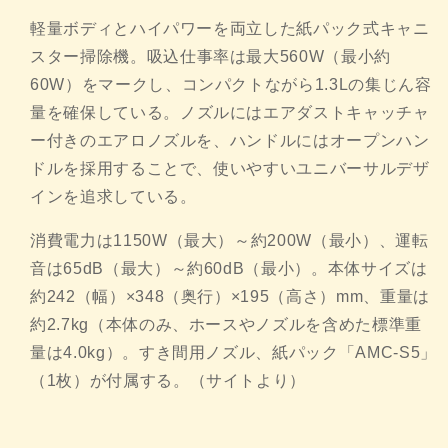
軽量ボディとハイパワーを両立した紙パック式キャニ
スター掃除機
。吸込仕事率は最大560W（最小約
60W）をマークし、
コンパクトながら1.3Lの集じん容
量を確保している。
ノズルにはエアダストキャッチャ
ー付きのエアロノズルを、
ハンドルにはオープンハン
ドルを採用することで、
使いやすいユニバーサルデザ
インを追求している。
消費電力は1150W（最大）～約200W（最小）、
運転
音は65dB（最大）～約60dB（最小）。
本体サイズは
約242（幅）×348（奥行）×195（高さ）
mm、重量は
約2.7kg（本体のみ、
ホースやノズルを含めた標準重
量は4.0kg）。
すき間用ノズル、紙パック「AMC-S5」
（1枚）が付属する。
（サイトより）