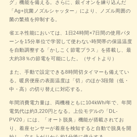
グ」機能を備える。
さらに、銀イオンを練り込んだ
「Ag+抗菌ノズルシャッター」
により、ノズル周囲の
菌の繁殖を抑制する。
省エネ性能においては、1日24時間×
7日間の使用パタ
ーンを15分単位で学習して使わない時間帯の保
温温度
を自動調整する「かしこく節電プラス」を搭載し、
最
大約38％の節電を可能にした。（サイトより）
また、手動で設定できる8時間切タイマーも備えてい
る。
暖房便座の表面温度は「切」のほか3段階（低・
中・高）
の切り替えに対応する。
年間消費電力量は、両機種ともに104kWh/年で、
年間
電気代は約3,220円となる。上位モデルの「DL-
PV20」には、「オート脱臭」機能が搭載されてお
り、
着座センサーが着座を検知すると自動で脱臭を開
始し、
立ち上がりから約1分後に停止する。