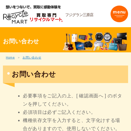
内
容
menu
を
フジグラン三原店
ス
キ
ッ
プ
お問い合わせ
Home
お問い合わせ
お問い合わせ
必要事項をご記入の上、[ 確認画面へ ] のボタ
ンを押してください。
必須項目は必ずご記入ください。
機種依存文字を入力すると、文字化けする場
合がありますので、使用しないでください。