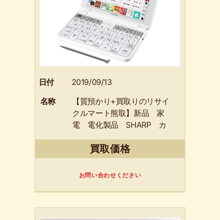
日付
2019/09/13
名称
【質預かり+買取りのリサイ
クルマート熊取】新品 家
電 電化製品 SHARP カ
ラー電子辞書 Brain PW-
買取価格
SS6-W ホワイト系 泉
佐野市のリピーターのお客
様からお買取りさせて頂き
お問い合わせください
ました。