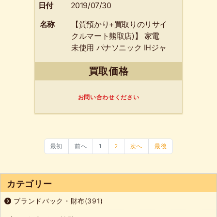
日付
2019/07/30
名称
【質預かり+買取りのリサイ
クルマート熊取店)】 家電
未使用 パナソニック IHジャ
ー 炊飯器 SR-HVD1080-T
買取価格
ダイヤモンド銅釜 5.5合 ブ
ラウン 貝塚市のお客様より
お買取りしました！
お問い合わせください
最初
前へ
1
2
次へ
最後
カテゴリー
ブランドバック・財布(391)