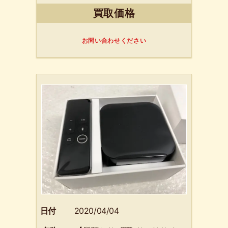
ン 泉佐野市のリピートの
買取価格
お客様からお買取りさせて
頂きました。【質預かり+買
取りのリサイクルマート熊
お問い合わせください
取】
日付
2020/04/04