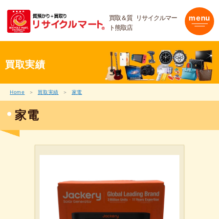
内
容
買取＆質 リサイクルマー
menu
を
ト熊取店
ス
キ
ッ
プ
買取実績
Home
買取実績
家電
家電