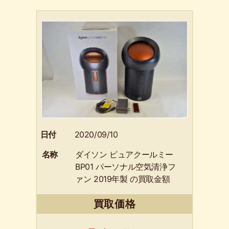
日付
2020/09/10
名称
ダイソン ピュアクールミー
BP01 パーソナル空気清浄フ
ァン 2019年製 の買取金額
お教えします。 貝塚市のお
買取価格
客様よりお買取させて頂き
ました。【質預かり+買取り
のリサイクルマート熊取】