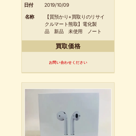
日付
2019/10/09
名称
【質預かり+買取りのリサイ
クルマート熊取】電化製
品 新品 未使用 ノート
パソコン Ａpple Ｍａｃ
買取価格
ＢｏｏｋＰｒｏ ＭＵＨＰ2
Ｊ/Ａ Ａ2159 泉佐野市
のリピーターのお客様から
お問い合わせください
高価買取りさせて頂きまし
た。