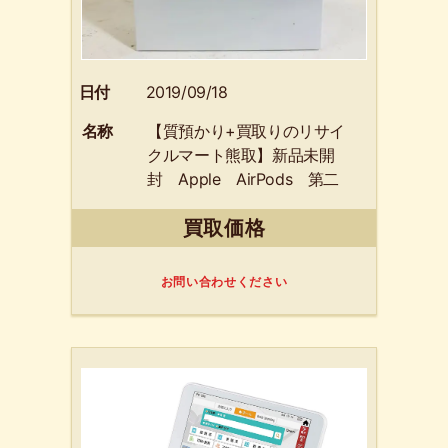
日付
2019/09/18
名称
【質預かり+買取りのリサイ
クルマート熊取】新品未開
封 Apple AirPods 第二
世代 2019年 新型 ブル
買取価格
ートゥースイヤホン フル
ワイヤレス インナーイヤ
ー型 MRXJ2J/A 泉佐野
お問い合わせください
市のリピーターのお客様か
らお買取りさせて頂きまし
た。