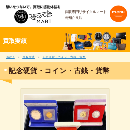
内
容
買取専門リサイクルマート
menu
を
高知介良店
ス
キ
ッ
プ
買取実績
Home
買取実績
記念硬貨・コイン・古銭・貨幣
記念硬貨・コイン・古銭・貨幣