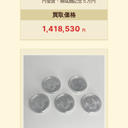
円金貨・御成婚記念５万円
金貨
買取価格
1,418,530
円