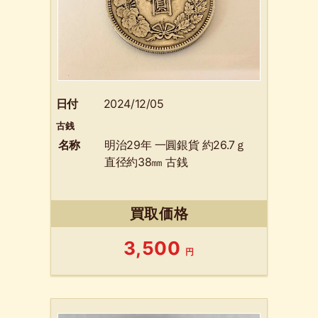
日付
2024/12/05
古銭
名称
明治29年 一圓銀貨 約26.7ｇ
直径約38㎜ 古銭
買取価格
3,500
円