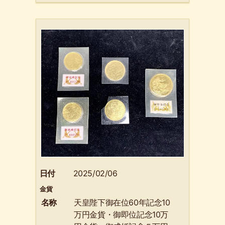
日付
2025/02/06
金貨
名称
天皇陛下御在位60年記念10
万円金貨・御即位記念10万