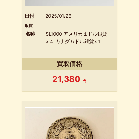
日付
2025/01/28
銀貨
名称
SL1000 アメリカ１ドル銀貨
×４ カナダ５ドル銀貨×１
買取価格
21,380
円