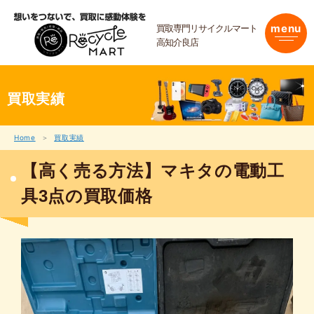
内
容
買取専門リサイクルマート
menu
を
高知介良店
ス
キ
ッ
プ
買取実績
Home
買取実績
【高く売る方法】マキタの電動工
具3点の買取価格