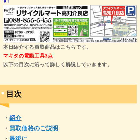
す↓
本日紹介する買取商品はこちらです。
マキタの電動工具3点
以下の目次に沿って詳しく解説していきます。
目次
・
紹介
・
買取価格のご説明
・
最後に