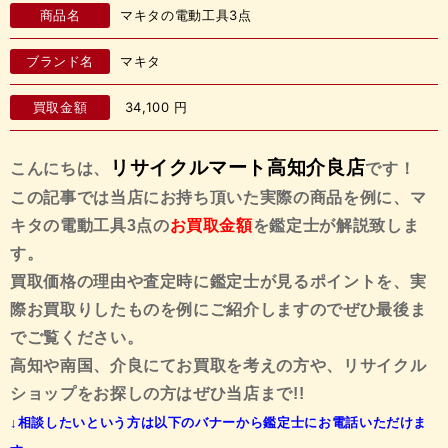
商品名
マキタの電動工具3点
ブランド名
マキタ
買取金額
34,100
円
リサイクルマート高知介良店
こんにちは、
です！
この記事では当店にお持ち頂いた実際の商品を例に、マ
キタの電動工具3点
の
お買取金額
を鑑定士が解説致しま
す。
買取価格の理由や査定時に鑑定士が見るポイントを、実
際お買取りしたものを例にご紹介しますので
ぜひ最後ま
でご覧ください。
高知や南国、介良にてお買取を考えの方や、リサイクル
ショップをお探しの方はぜひ当店まで!!
↓相談したいという方は以下のバナーから鑑定士にお電話いただけま