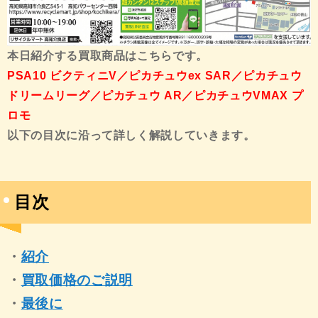
本日紹介する買取商品はこちらです。
PSA10 ビクティニV／ピカチュウex SAR／ピカチュウ
ドリームリーグ／ピカチュウ AR／ピカチュウVMAX プ
ロモ
以下の目次に沿って詳しく解説していきます。
目次
・
紹介
・
買取価格のご説明
・
最後に