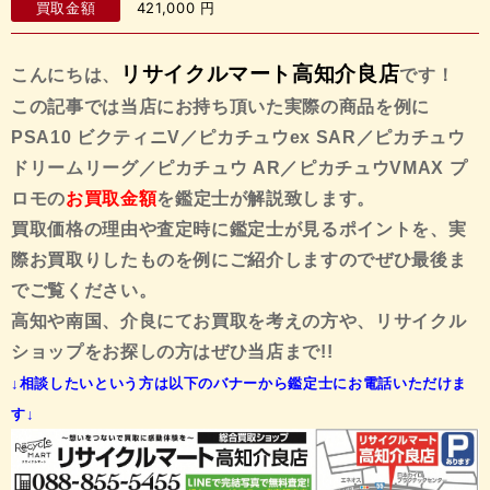
買取金額
421,000
円
リサイクルマート高知介良店
こんにちは、
です！
この記事では当店にお持ち頂いた実際の商品を例に
PSA10 ビクティニV／ピカチュウex SAR／ピカチュウ
ドリームリーグ／ピカチュウ AR／ピカチュウVMAX プ
ロモ
の
お買取金額
を鑑定士が解説致します。
買取価格の理由や査定時に鑑定士が見るポイントを、実
際お買取りしたものを例にご紹介しますので
ぜひ最後ま
でご覧ください。
高知や南国、介良にてお買取を考えの方や、リサイクル
ショップをお探しの方はぜひ当店まで!!
↓相談したいという方は以下のバナーから鑑定士にお電話いただけま
す↓