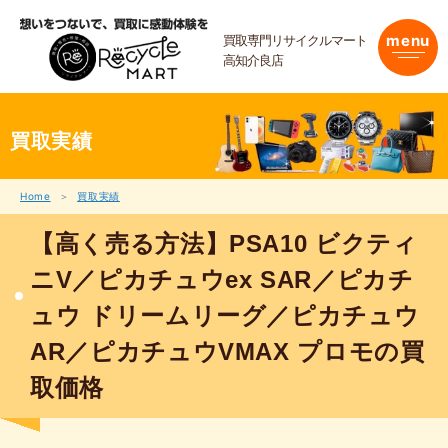
内
容
買取専門リサイクルマート
menu
を
高知介良店
ス
キ
ッ
プ
買取実績
Home
買取実績
【高く売る方法】PSA10 ビクティ
ニV／ピカチュウex SAR／ピカチ
ュウ ドリームリーグ／ピカチュウ
AR／ピカチュウVMAX プロモの買
取価格