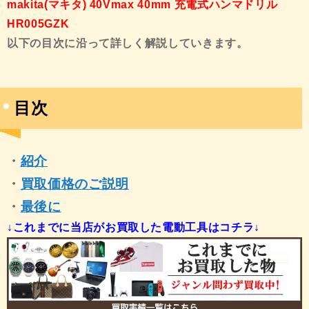
makita(マキタ) 40Vmax 40mm 充電式ハンマドリル
HR005GZK
以下の目次に沿って詳しく解説していきます。
目次
・
紹介
・
買取価格のご説明
・
最後に
↓これまでに当店がお買取した電動工具はコチラ↓