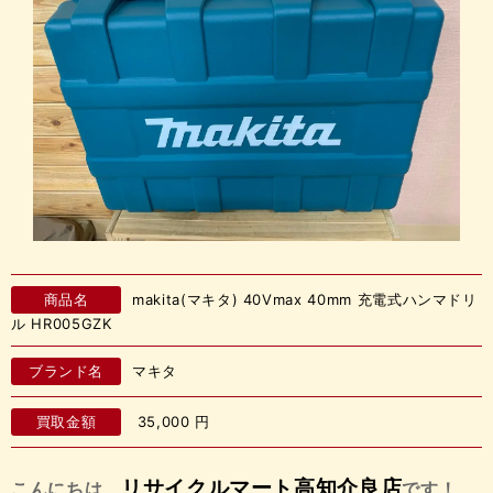
商品名
makita(マキタ) 40Vmax 40mm 充電式ハンマドリ
ル HR005GZK
ブランド名
マキタ
買取金額
35,000
円
リサイクルマート高知介良店
こんにちは、
です！