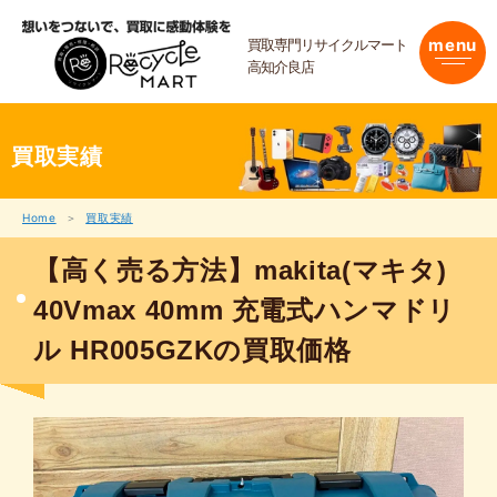
内
容
買取専門リサイクルマート
menu
を
高知介良店
ス
キ
ッ
プ
買取実績
Home
買取実績
【高く売る方法】makita(マキタ)
40Vmax 40mm 充電式ハンマドリ
ル HR005GZKの買取価格