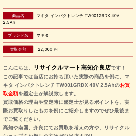
商品名
マキタ インパクトレンチ TW001GRDX 40V
2.5Ah
ブランド名
マキタ
買取金額
22,000
円
リサイクルマート高知介良店
こんにちは、
です！
この記事では当店にお持ち頂いた実際の商品を例に、マ
キタ インパクトレンチ TW001GRDX 40V 2.5Ah
の
お買
取金額
を鑑定士が解説致します。
買取価格の理由や査定時に鑑定士が見るポイントを、実
際お買取りしたものを例にご紹介しますので
ぜひ最後ま
でご覧ください。
高知や南国、介良にてお買取を考えの方や、リサイクル