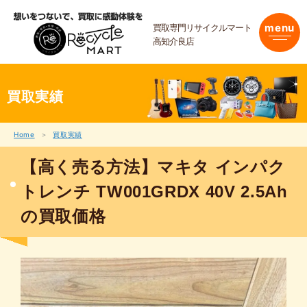
内
容
買取専門リサイクルマート
menu
を
高知介良店
ス
キ
ッ
プ
買取実績
Home
買取実績
【高く売る方法】マキタ インパク
トレンチ TW001GRDX 40V 2.5Ah
の買取価格