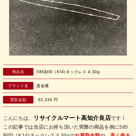
商品名
585刻印（K14)ネックレス 4.30g
ブランド名
貴金属
買取金額
52,230
円
リサイクルマート高知介良店
こんにちは、
です！
この記事では当店にお持ち頂いた実際の商品を例に585
刻印（K14)ネックレス 4.30gの
お買取金額
や、
高く売る