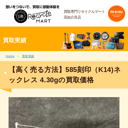
内
容
買取専門リサイクルマート
menu
を
高知介良店
ス
キ
ッ
プ
買取実績
Home
買取実績
【高く売る方法】585刻印（K14)ネ
ックレス 4.30gの買取価格