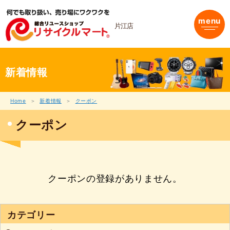
内
容
menu
を
片江店
ス
キ
ッ
プ
新着情報
Home
新着情報
クーポン
クーポン
クーポンの登録がありません。
カテゴリー