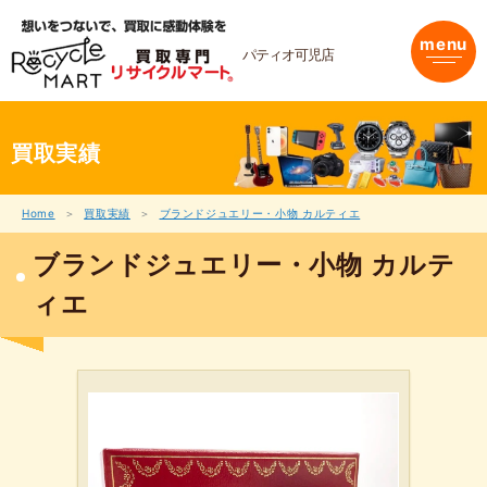
内
容
menu
を
パティオ可児店
ス
キ
ッ
プ
買取実績
Home
買取実績
ブランドジュエリー・小物 カルティエ
ブランドジュエリー・小物 カルテ
ィエ