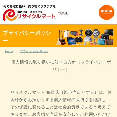
内
容
menu
を
鴨島店
ス
キ
ッ
プ
プライバシーポリシ
ー
Home
プライバシーポリシー
個人情報の取り扱いに対する方針（プライバシーポ
リシー）
リサイクルマート 鴨島店（以下当店とする）は、お
客様からお預かりする個人情報の大切さを認識し、
その保護に努めることは社会的責務であると考えて
おります。お客様が当店を安心してご利用いただけ