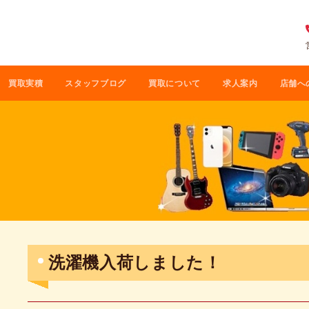
買取実積
スタッフブログ
買取について
求人案内
店舗へ
洗濯機入荷しました！