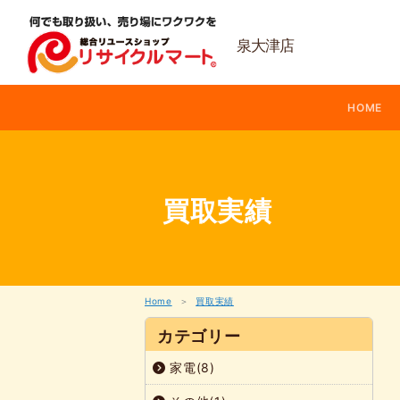
内
容
を
泉大津店
ス
キ
ッ
HOME
プ
買取実績
Home
買取実績
カテゴリー
家電(8)