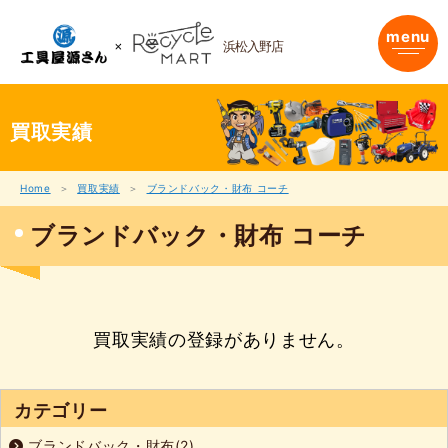
内
容
menu
浜松入野店
を
ス
キ
ッ
プ
買取実績
Home
買取実績
ブランドバック・財布 コーチ
ブランドバック・財布 コーチ
買取実績の登録がありません。
カテゴリー
ブランドバック・財布(2)