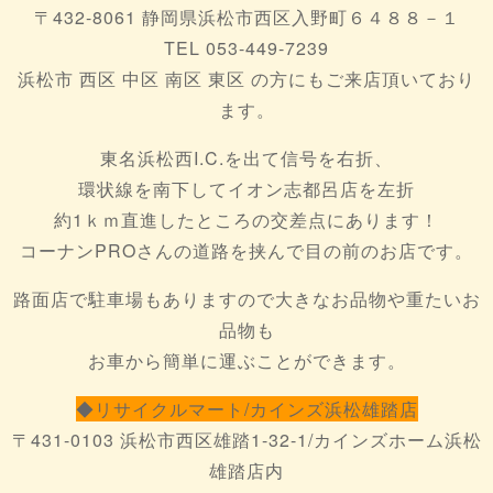
〒432-8061 静岡県浜松市西区入野町６４８８－１
TEL 053-449-7239
浜松市 西区 中区 南区 東区 の方にもご来店頂いており
ます。
東名浜松西I.C.を出て信号を右折、
環状線を南下してイオン志都呂店を左折
約1ｋｍ直進したところの交差点にあります！
コーナンPROさんの道路を挟んで目の前のお店です。
路面店で駐車場もありますので大きなお品物や重たいお
品物も
お車から簡単に運ぶことができます。
◆リサイクルマート/カインズ浜松雄踏店
〒431-0103 浜松市西区雄踏1-32-1/カインズホーム浜松
雄踏店内