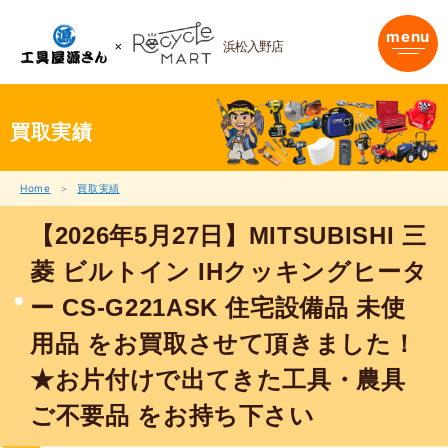
内
容
menu
浜松入野店
を
ス
キ
ッ
プ
買取実績
Home
買取実績
【2026年5月27日】MITSUBISHI 三
菱 ビルトイン IHクッキングヒータ
ー CS-G221ASK 住宅設備品 未使
用品 をお買取させて頂きました！
★お片付けで出てきた工具・農具
ご不要品 をお持ち下さい