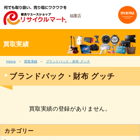
内
容
menu
を
福重店
ス
キ
ッ
プ
買取実績
Home
買取実績
ブランドバック・財布 グッチ
ブランドバック・財布 グッチ
買取実績の登録がありません。
カテゴリー