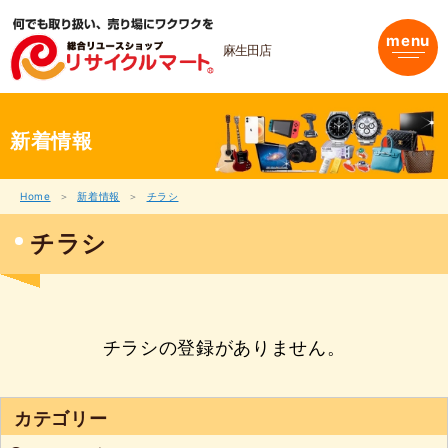
内
容
menu
を
麻生田店
ス
キ
ッ
プ
新着情報
Home
新着情報
チラシ
チラシ
チラシの登録がありません。
カテゴリー