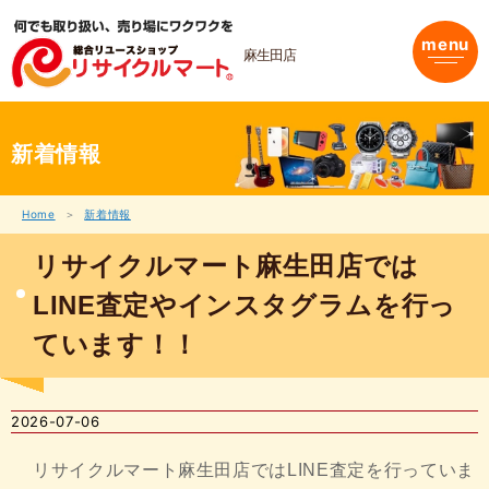
内
容
menu
を
麻生田店
ス
キ
ッ
プ
新着情報
Home
新着情報
リサイクルマート麻生田店では
LINE査定やインスタグラムを行っ
ています！！
2026-07-06
リサイクルマート麻生田店ではLINE査定を行っていま