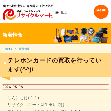
内
容
menu
を
麻生田店
ス
キ
ッ
プ
新着情報
Home
新着情報
テレホンカードの買取を行ってい
ます(^^)/
2026-05-08
こんにちは(＾＾)
リサイクルマート麻生田店では