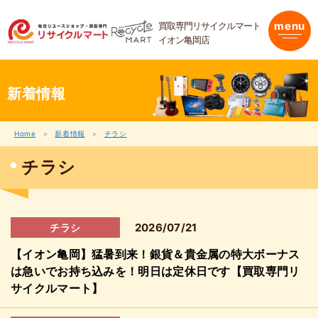
内
容
買取専門リサイクルマート
menu
を
イオン亀岡店
ス
キ
ッ
プ
新着情報
Home
新着情報
チラシ
チラシ
2026/07/21
チラシ
【イオン亀岡】猛暑到来！銀貨＆貴金属の特大ボーナス
は急いでお持ち込みを！明日は定休日です【買取専門リ
サイクルマート】