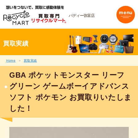
内
容
menu
を
パディー弥富店
ス
キ
ッ
プ
買取実績
Home
買取実績
GBA ポケットモンスター リーフ
グリーン ゲームボーイアドバンス
ソフト ポケモン お買取りいたしま
した！