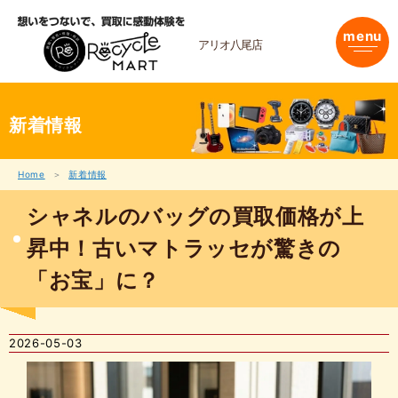
内
容
menu
を
アリオ八尾店
ス
キ
ッ
プ
新着情報
Home
新着情報
シャネルのバッグの買取価格が上
昇中！古いマトラッセが驚きの
「お宝」に？
2026-05-03