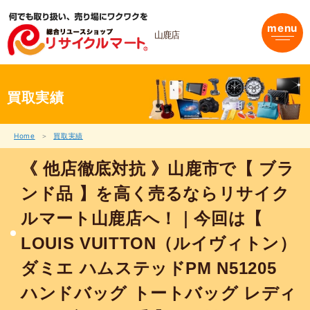
内
容
menu
を
山鹿店
ス
キ
ッ
プ
買取実績
Home
買取実績
《 他店徹底対抗 》山鹿市で【 ブラ
ンド品 】を高く売るならリサイク
ルマート山鹿店へ！｜今回は【
LOUIS VUITTON（ルイヴィトン）
ダミエ ハムステッドPM N51205
ハンドバッグ トートバッグ レディ